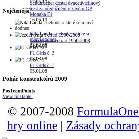
17.05.10
Schumacher dostal dvacetivteřinový
trest za předjíždění v závěru GP
Nejčtenější
Monaka F1
16.05.10
Niki Lauda - nehoda o které se
mluví dodnes
Jezdci týmu Ferrari 1950-2008
23.02.08
01.04.08
F1 Girls č. 3
08.03.08
F1 Girls č. 1
05.01.08
Pohár konstruktérů 2009
Pos
Team
Points
View full table
© 2007-2008
FormulaOne
hry online
|
Zásady ochran