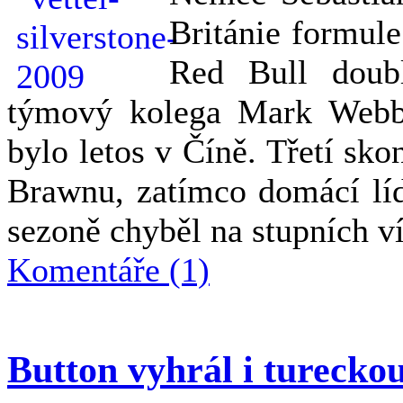
Británie formule
Red Bull doubl
týmový kolega Mark Webber
bylo letos v Číně. Třetí sko
Brawnu, zatímco domácí líd
sezoně chyběl na stupních ví
Komentáře (1)
Button vyhrál i turecko