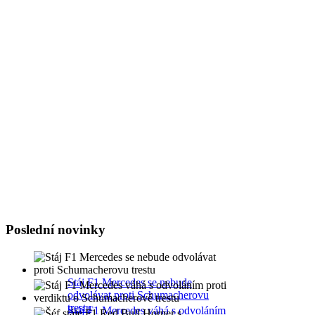
Tadacip is indicated for th
Byl největší osobností sv
Niki Lauda, byl suprovej j
:evil: :evil: :evil: :evil: :ev
Poslední novinky
Stáj F1 Mercedes se nebude
odvolávat proti Schumacherovu
trestu
Stáj F1 Mercedes váhá s odvoláním