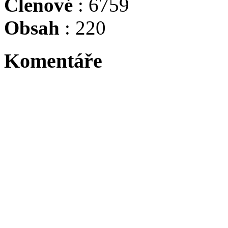
Členové
: 6759
Obsah
: 220
Komentáře
Tadacip is indicated for th
Byl největší osobností sv
Niki Lauda, byl suprovej j
:evil: :evil: :evil: :evil: :ev