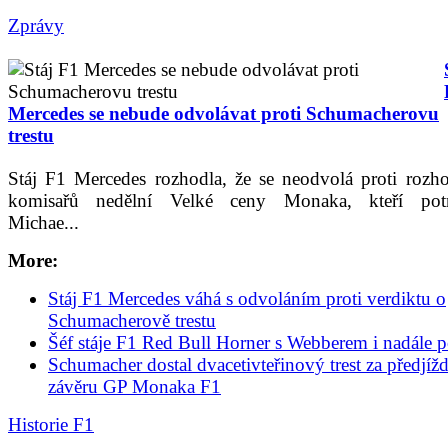
Zprávy
Mercedes se nebude odvolávat proti Schumacherovu
trestu
Stáj F1 Mercedes rozhodla, že se neodvolá proti rozh
komisařů nedělní Velké ceny Monaka, kteří potre
Michae...
More:
Stáj F1 Mercedes váhá s odvoláním proti verdiktu o
Schumacherově trestu
Šéf stáje F1 Red Bull Horner s Webberem i nadále p
Schumacher dostal dvacetivteřinový trest za předjíž
závěru GP Monaka F1
Historie F1