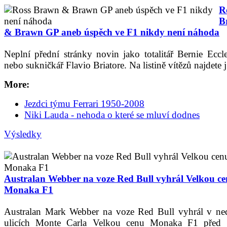
R
B
& Brawn GP aneb úspěch ve F1 nikdy není náhoda
Neplní přední stránky novin jako totalitář Bernie Eccl
nebo sukničkář Flavio Briatore. Na listině vítězů najdete j.
More:
Jezdci týmu Ferrari 1950-2008
Niki Lauda - nehoda o které se mluví dodnes
Výsledky
Australan Webber na voze Red Bull vyhrál Velkou c
Monaka F1
Australan Mark Webber na voze Red Bull vyhrál v ned
ulicích Monte Carla Velkou cenu Monaka F1 před