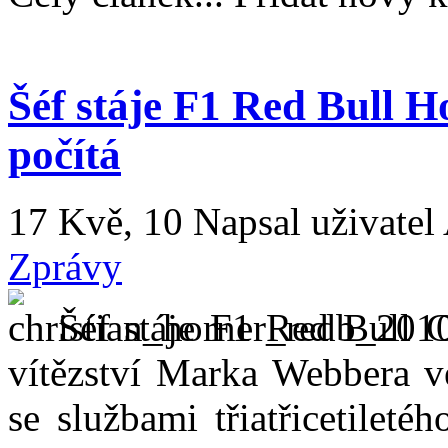
Šéf stáje F1 Red Bull 
počítá
17 Kvě, 10
Napsal uživatel
Zprávy
Šéf stáje F1 Red Bull C
vítězství Marka Webbera v
se službami třiatřicetileté