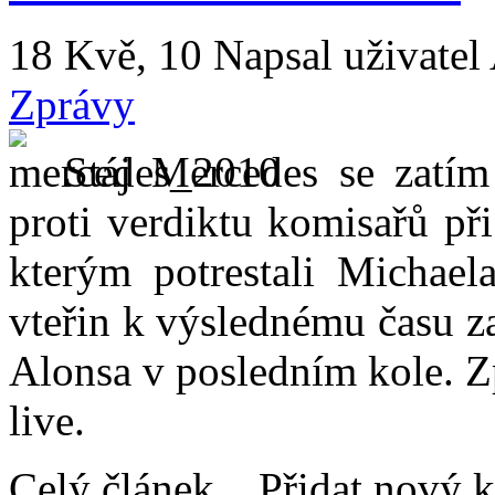
18 Kvě, 10
Napsal uživatel
Zprávy
Stáj Mercedes se zatím
proti verdiktu komisařů př
kterým potrestali Michael
vteřin k výslednému času z
Alonsa v posledním kole. Zp
live.
Celý článek... Přidat nový 