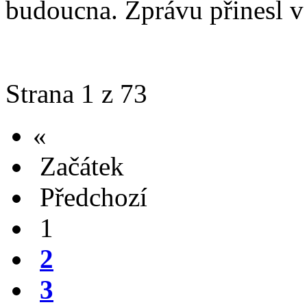
budoucna. Zprávu přinesl v 
Strana 1 z 73
«
Začátek
Předchozí
1
2
3