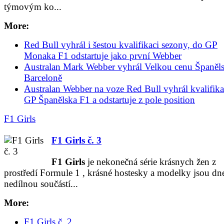
týmovým ko...
More:
Red Bull vyhrál i šestou kvalifikaci sezony, do GP
Monaka F1 odstartuje jako první Webber
Australan Mark Webber vyhrál Velkou cenu Španěl
Barceloně
Australan Webber na voze Red Bull vyhrál kvalifika
GP Španělska F1 a odstartuje z pole position
F1 Girls
F1 Girls č. 3
F1
Girls
je nekonečná série krásnych žen z
prostředí Formule
1
, krásné hostesky a modelky jsou dne
nedílnou součástí...
More:
F1 Girls č. 2