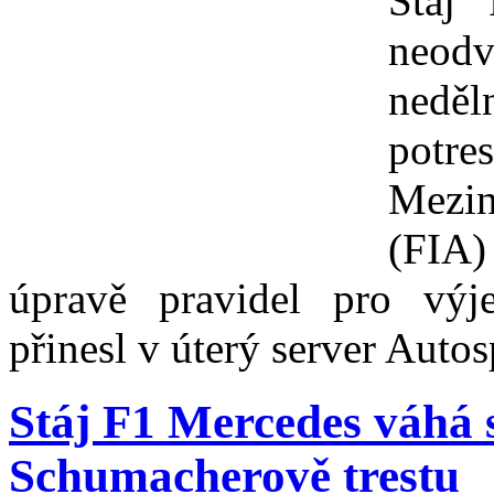
Stáj
neodv
nedě
potr
Mezin
(FIA)
úpravě pravidel pro výj
přinesl v úterý server Autos
Stáj F1 Mercedes váhá 
Schumacherově trestu