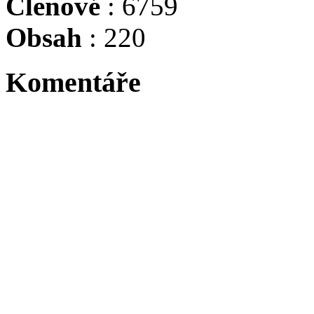
Členové
: 6759
Obsah
: 220
Komentáře
Tadacip is indicated for th
Byl největší osobností sv
Niki Lauda, byl suprovej j
:evil: :evil: :evil: :evil: :ev