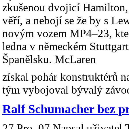
zkušenou dvojicí Hamilton
věří, a nebojí se že by s L
novým
vozem
MP4–23, kter
ledna v německém Stuttgart
Španělsku
. McLaren
získal pohár konstruktérů n
tým vybojoval bývalý závo
Ralf Schumacher bez p
27 Pro, 07
Napsal uživatel 