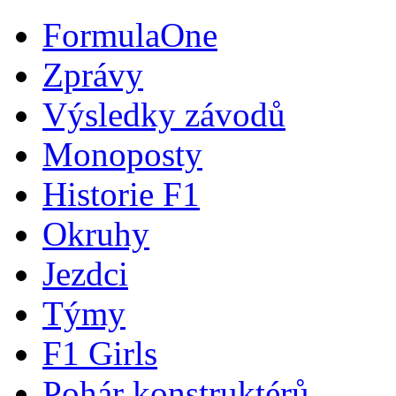
FormulaOne
Zprávy
Výsledky závodů
Monoposty
Historie F1
Okruhy
Jezdci
Týmy
F1 Girls
Pohár konstruktérů