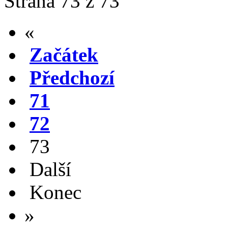
Strana 73 z 73
«
Začátek
Předchozí
71
72
73
Další
Konec
»