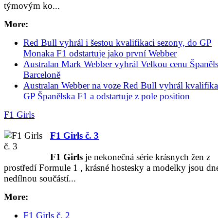
týmovým ko...
More:
Red Bull vyhrál i šestou kvalifikaci sezony, do GP
Monaka F1 odstartuje jako první Webber
Australan Mark Webber vyhrál Velkou cenu Španěl
Barceloně
Australan Webber na voze Red Bull vyhrál kvalifika
GP Španělska F1 a odstartuje z pole position
F1 Girls
F1 Girls č. 3
F1
Girls
je nekonečná série krásnych žen z
prostředí Formule
1
, krásné hostesky a modelky jsou dne
nedílnou součástí...
More:
F1 Girls č. 2