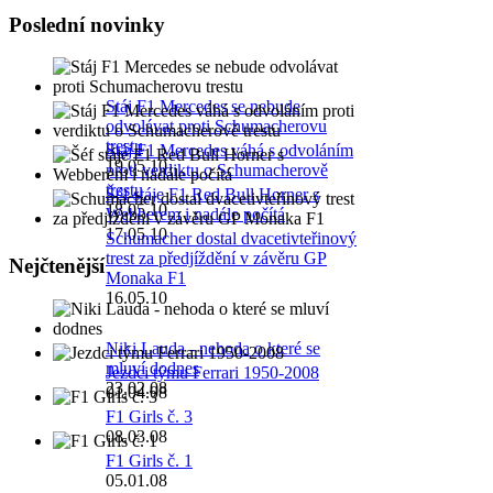
Poslední novinky
Stáj F1 Mercedes se nebude
odvolávat proti Schumacherovu
trestu
Stáj F1 Mercedes váhá s odvoláním
19.05.10
proti verdiktu o Schumacherově
trestu
Šéf stáje F1 Red Bull Horner s
18.05.10
Webberem i nadále počítá
17.05.10
Schumacher dostal dvacetivteřinový
trest za předjíždění v závěru GP
Nejčtenější
Monaka F1
16.05.10
Niki Lauda - nehoda o které se
mluví dodnes
Jezdci týmu Ferrari 1950-2008
23.02.08
01.04.08
F1 Girls č. 3
08.03.08
F1 Girls č. 1
05.01.08