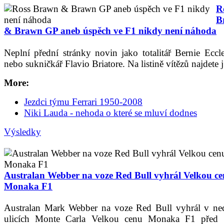
R
B
& Brawn GP aneb úspěch ve F1 nikdy není náhoda
Neplní přední stránky novin jako totalitář Bernie Eccl
nebo sukničkář Flavio Briatore. Na listině vítězů najdete j.
More:
Jezdci týmu Ferrari 1950-2008
Niki Lauda - nehoda o které se mluví dodnes
Výsledky
Australan Webber na voze Red Bull vyhrál Velkou c
Monaka F1
Australan Mark Webber na voze Red Bull vyhrál v ned
ulicích Monte Carla Velkou cenu Monaka F1 před