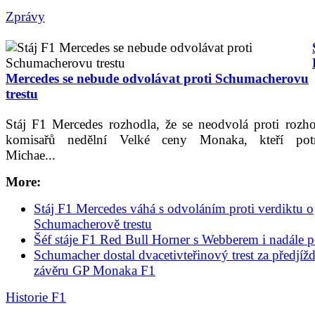
Zprávy
Mercedes se nebude odvolávat proti Schumacherovu
trestu
Stáj F1 Mercedes rozhodla, že se neodvolá proti rozh
komisařů nedělní Velké ceny Monaka, kteří potre
Michae...
More:
Stáj F1 Mercedes váhá s odvoláním proti verdiktu o
Schumacherově trestu
Šéf stáje F1 Red Bull Horner s Webberem i nadále p
Schumacher dostal dvacetivteřinový trest za předjíž
závěru GP Monaka F1
Historie F1