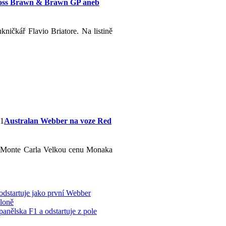
oss Brawn & Brawn GP aneb
kničkář Flavio Briatore. Na listině
Australan Webber na voze Red
h Monte Carla Velkou cenu Monaka
odstartuje jako první Webber
loně
anělska F1 a odstartuje z pole