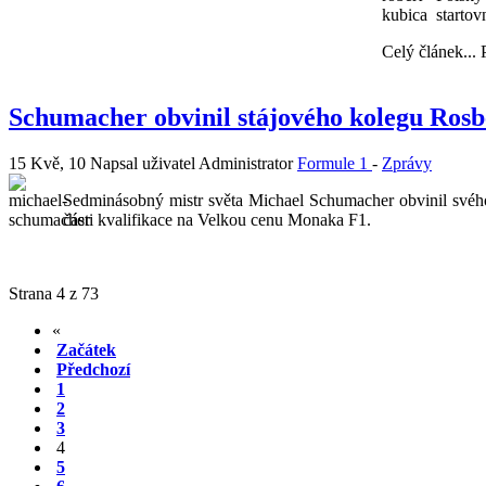
startov
Celý článek...
Schumacher obvinil stájového kolegu Rosb
15 Kvě, 10
Napsal uživatel Administrator
Formule 1
-
Zprávy
Sedminásobný mistr světa Michael Schumacher obvinil svého
části kvalifikace na Velkou cenu Monaka F1.
Strana 4 z 73
«
Začátek
Předchozí
1
2
3
4
5