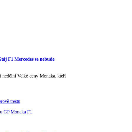
Stáj F1 Mercedes se nebude
ů nedělní Velké ceny Monaka, kteří
rově trestu
věru GP Monaka F1