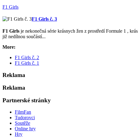
F1 Girls
F1 Girls č. 3
F1
Girls
je nekonečná série krásnych žen z prostředí Formule
1
, krá
již nedílnou součástí...
More:
F1 Girls č. 2
F1 Girls č. 1
Reklama
Reklama
Partnerské stránky
FilmFan
Tudorovci
Soutěže
Online hry
Hry