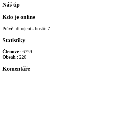
Náš tip
Kdo je online
Právě připojeni - hostů: 7
Statistiky
Členové
: 6759
Obsah
: 220
Komentáře
Tadacip is indicated for the treatment of erectile...
Byl největší osobností své doby a dnes,když padne ...
Niki Lauda, byl suprovej jezdec, já osobně si ho c...
:evil: :evil: :evil: :evil: :evil: :evil: :evil: :...