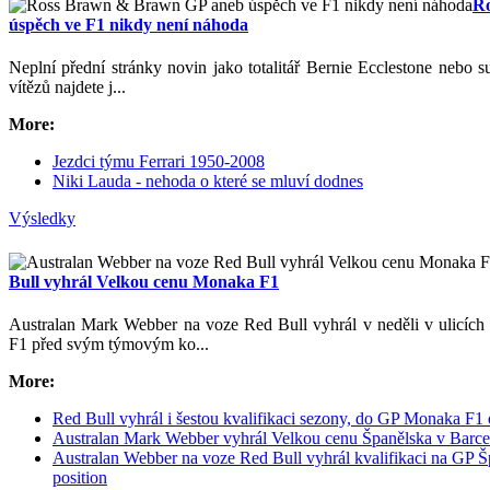
R
úspěch ve F1 nikdy není náhoda
Neplní přední stránky novin jako totalitář Bernie Ecclestone nebo su
vítězů najdete j...
More:
Jezdci týmu Ferrari 1950-2008
Niki Lauda - nehoda o které se mluví dodnes
Výsledky
Bull vyhrál Velkou cenu Monaka F1
Australan Mark Webber na voze Red Bull vyhrál v neděli v ulicíc
F1 před svým týmovým ko...
More:
Red Bull vyhrál i šestou kvalifikaci sezony, do GP Monaka F1 
Australan Mark Webber vyhrál Velkou cenu Španělska v Barce
Australan Webber na voze Red Bull vyhrál kvalifikaci na GP Šp
position