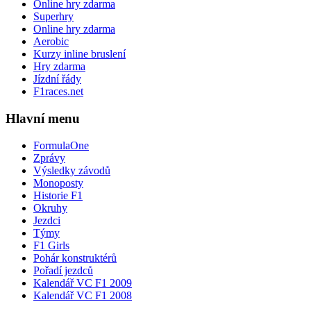
Online hry zdarma
Superhry
Online hry zdarma
Aerobic
Kurzy inline bruslení
Hry zdarma
Jízdní řády
F1races.net
Hlavní menu
FormulaOne
Zprávy
Výsledky závodů
Monoposty
Historie F1
Okruhy
Jezdci
Týmy
F1 Girls
Pohár konstruktérů
Pořadí jezdců
Kalendář VC F1 2009
Kalendář VC F1 2008