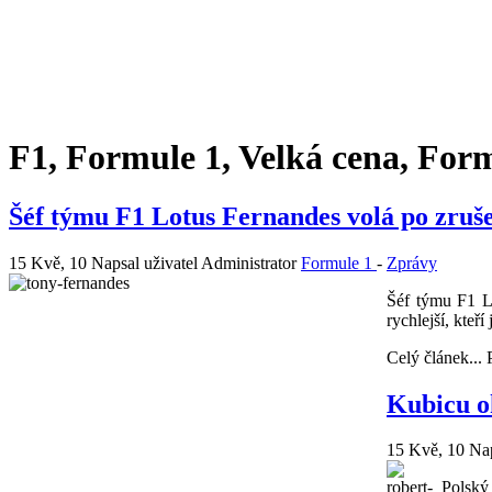
F1, Formule 1, Velká cena, For
Šéf týmu F1 Lotus Fernandes volá po zruš
15 Kvě, 10
Napsal uživatel Administrator
Formule 1
-
Zprávy
Šéf týmu F1 Lo
rychlejší, kteř
Celý článek...
Kubicu o
15 Kvě, 10
Nap
Polský