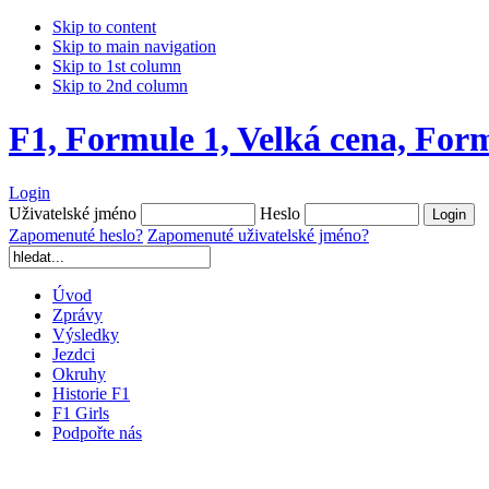
Skip to content
Skip to main navigation
Skip to 1st column
Skip to 2nd column
F1, Formule 1, Velká cena, For
Login
Uživatelské jméno
Heslo
Zapomenuté heslo?
Zapomenuté uživatelské jméno?
Úvod
Zprávy
Výsledky
Jezdci
Okruhy
Historie F1
F1 Girls
Podpořte nás