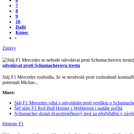
6
7
8
9
10
Další
Konec
»
Zprávy
odvolávat proti Schumacherovu trestu
Stáj F1 Mercedes rozhodla, že se neodvolá proti rozhodnutí komisař
potrestali Michae...
More:
Stáj F1 Mercedes váhá s odvoláním proti verdiktu o Schumache
Šéf stáje F1 Red Bull Horner s Webberem i nadále počítá
Schumacher dostal dvacetivteřinový trest za předjíždění v zá
Historie F1