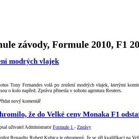
mule závody, Formule 2010, F1 2
ení modrých vlajek
tus Tony Fernandes volá po zrušení modrých vlajek, kterými komisa
í jsou o kolo napřed. Zprávu přinesla v sobotu agentura Reuters.
 Přidat nový komentář
hromilo, že do Velké ceny Monaka F1 odstar
sal uživatel Administrator
Formule 1
-
Zprávy
 pilot Renaultu Robert Kubica je ohromený, že se při kvalifikaci na V