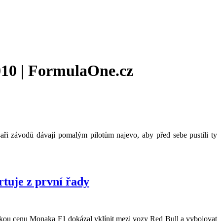
010 | FormulaOne.cz
ři závodů dávají pomalým pilotům najevo, aby před sebe pustili ty
tuje z první řady
elkou cenu Monaka F1 dokázal vklínit mezi vozy Red Bull a vybojovat