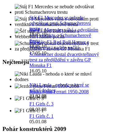
Stáj F1 Mercedes se nebude
odvolávat proti Schumacherovu
trestu
Stáj F1 Mercedes váhá s odvoláním
19.05.10
proti verdiktu o Schumacherově
trestu
Šéf stáje F1 Red Bull Horner s
18.05.10
Webberem i nadále počítá
17.05.10
Schumacher dostal dvacetivteřinový
trest za předjíždění v závěru GP
Nejčtenější
Monaka F1
16.05.10
Niki Lauda - nehoda o které se
mluví dodnes
Jezdci týmu Ferrari 1950-2008
23.02.08
01.04.08
F1 Girls č. 3
08.03.08
F1 Girls č. 1
05.01.08
Pohár konstruktérů 2009