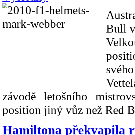
Austr
Bull v
Velko
posit
svého
Vett
závodě letošního mistrov
position jiný vůz než Red B
Hamiltona překvapila r