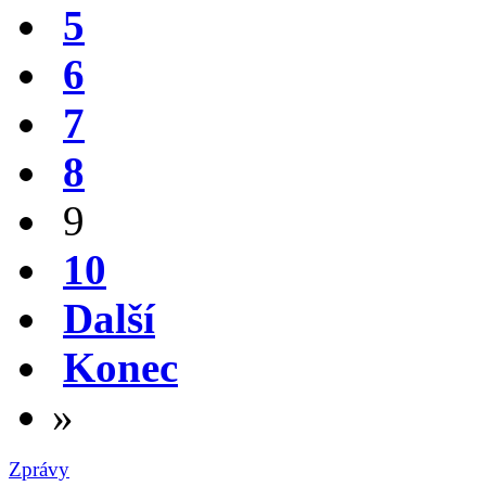
5
6
7
8
9
10
Další
Konec
»
Zprávy