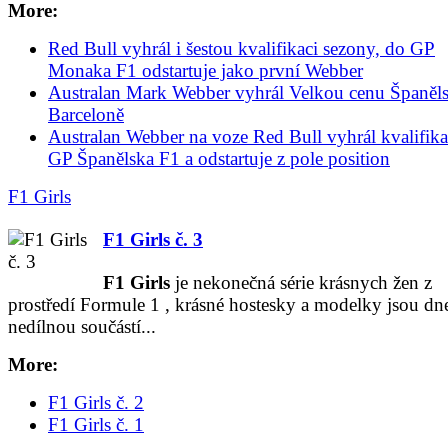
More:
Red Bull vyhrál i šestou kvalifikaci sezony, do GP
Monaka F1 odstartuje jako první Webber
Australan Mark Webber vyhrál Velkou cenu Španěl
Barceloně
Australan Webber na voze Red Bull vyhrál kvalifika
GP Španělska F1 a odstartuje z pole position
F1 Girls
F1 Girls č. 3
F1
Girls
je nekonečná série krásnych žen z
prostředí Formule
1
, krásné hostesky a modelky jsou dne
nedílnou součástí...
More:
F1 Girls č. 2
F1 Girls č. 1