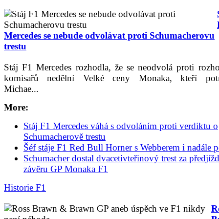
Mercedes se nebude odvolávat proti Schumacherovu
trestu
Stáj F1 Mercedes rozhodla, že se neodvolá proti rozh
komisařů nedělní Velké ceny Monaka, kteří potre
Michae...
More:
Stáj F1 Mercedes váhá s odvoláním proti verdiktu o
Schumacherově trestu
Šéf stáje F1 Red Bull Horner s Webberem i nadále p
Schumacher dostal dvacetivteřinový trest za předjíž
závěru GP Monaka F1
Historie F1
R