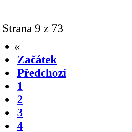
Strana 9 z 73
«
Začátek
Předchozí
1
2
3
4