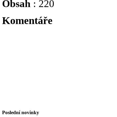
Obsah
: 220
Komentáře
Tadacip is indicated for th
Byl největší osobností sv
Niki Lauda, byl suprovej j
:evil: :evil: :evil: :evil: :ev
Poslední novinky