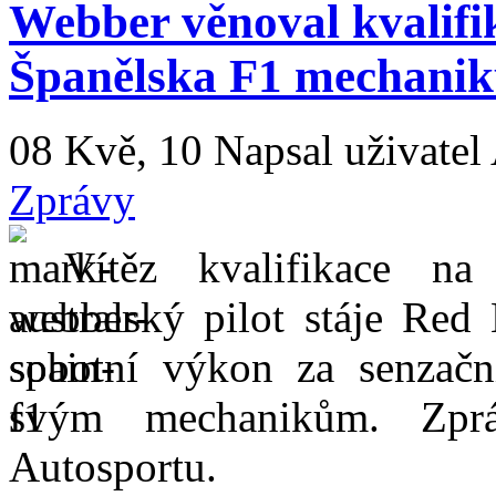
Webber věnoval kvalifi
Španělska F1 mechani
08 Kvě, 10
Napsal uživatel
Zprávy
Vítěz kvalifikace n
australský pilot stáje Red
sobotní výkon za senzační
svým mechanikům. Zprá
Autosportu.