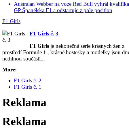
Australan Webber na voze Red Bull vyhrál kvalifika
GP Španělska F1 a odstartuje z pole position
F1 Girls
F1 Girls č. 3
F1
Girls
je nekonečná série krásnych žen z
prostředí Formule
1
, krásné hostesky a modelky jsou dne
nedílnou součástí...
More:
F1 Girls č. 2
F1 Girls č. 1
Reklama
Reklama