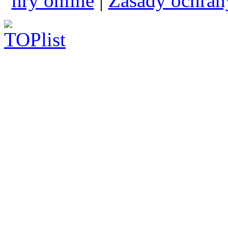
hry online
|
Zásady ochran