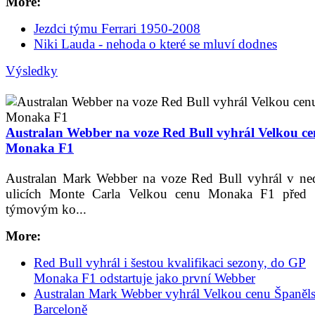
More:
Jezdci týmu Ferrari 1950-2008
Niki Lauda - nehoda o které se mluví dodnes
Výsledky
Australan Webber na voze Red Bull vyhrál Velkou c
Monaka F1
Australan Mark Webber na voze Red Bull vyhrál v ned
ulicích Monte Carla Velkou cenu Monaka F1 před
týmovým ko...
More:
Red Bull vyhrál i šestou kvalifikaci sezony, do GP
Monaka F1 odstartuje jako první Webber
Australan Mark Webber vyhrál Velkou cenu Španěl
Barceloně