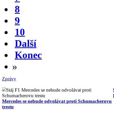
8
9
10
Další
Konec
»
Zprávy
Mercedes se nebude odvolávat proti Schumacherovu
trestu