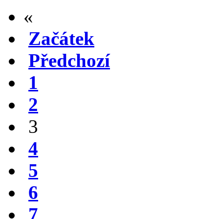
«
Začátek
Předchozí
1
2
3
4
5
6
7