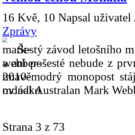
16 Kvě, 10
Napsal uživatel
Zprávy
Šestý závod letošního m
a ani pošesté nebude z prv
tmavěmodrý monopost stáje
ovládl Australan Mark Web
Strana 3 z 73