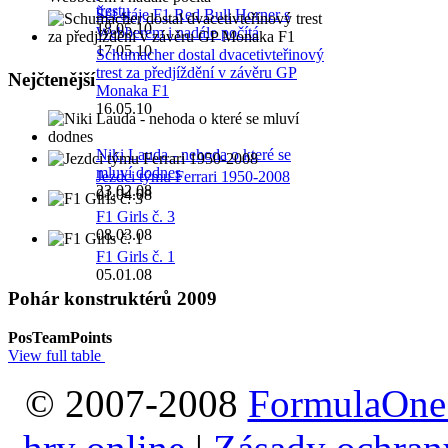
trestu
Šéf stáje F1 Red Bull Horner s
18.05.10
Webberem i nadále počítá
17.05.10
Schumacher dostal dvacetivteřinový
trest za předjíždění v závěru GP
Nejčtenější
Monaka F1
16.05.10
Niki Lauda - nehoda o které se
mluví dodnes
Jezdci týmu Ferrari 1950-2008
23.02.08
01.04.08
F1 Girls č. 3
08.03.08
F1 Girls č. 1
05.01.08
Pohár konstruktérů 2009
Pos
Team
Points
View full table
© 2007-2008
FormulaOne