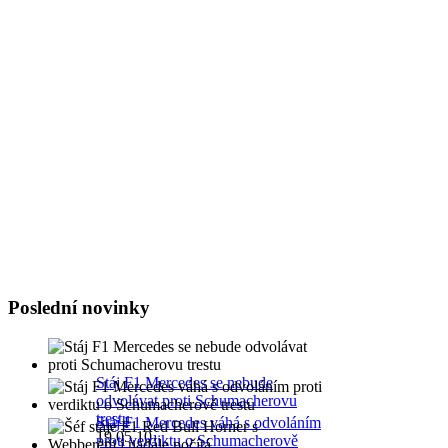
Tadacip is indicated for th
Byl největší osobností sv
Niki Lauda, byl suprovej j
:evil: :evil: :evil: :evil: :ev
Poslední novinky
Stáj F1 Mercedes se nebude
odvolávat proti Schumacherovu
trestu
Stáj F1 Mercedes váhá s odvoláním
19.05.10
proti verdiktu o Schumacherově