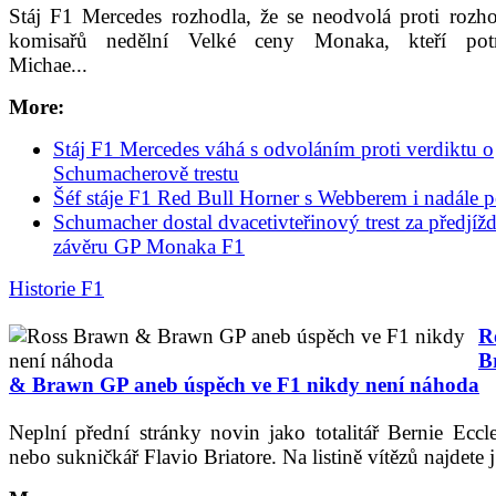
Stáj F1 Mercedes rozhodla, že se neodvolá proti rozh
komisařů nedělní Velké ceny Monaka, kteří potre
Michae...
More:
Stáj F1 Mercedes váhá s odvoláním proti verdiktu o
Schumacherově trestu
Šéf stáje F1 Red Bull Horner s Webberem i nadále p
Schumacher dostal dvacetivteřinový trest za předjíž
závěru GP Monaka F1
Historie F1
R
B
& Brawn GP aneb úspěch ve F1 nikdy není náhoda
Neplní přední stránky novin jako totalitář Bernie Eccl
nebo sukničkář Flavio Briatore. Na listině vítězů najdete j.