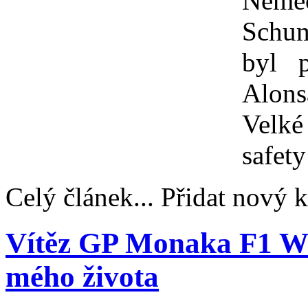
Němec
Schum
byl p
Alons
Velké
safety
Celý článek... Přidat nový 
Vítěz GP Monaka F1 Web
mého života